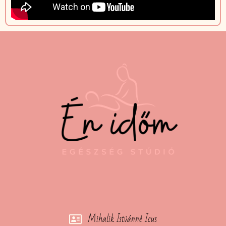
Mihalik Istvánné Icus