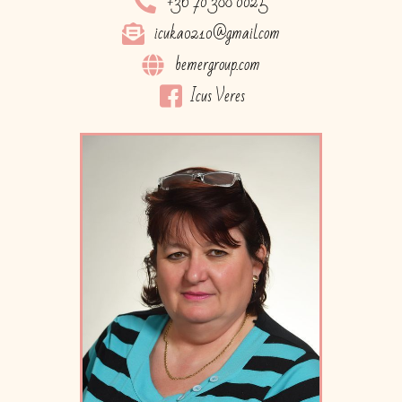
+36 70 388 0025
icuka0210@gmail.com
bemergroup.com
Icus Veres