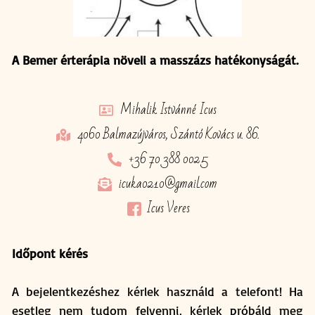
A Bemer érterápia növeli a masszázs hatékonyságát.
Mihalik Istvánné Icus
4060 Balmazújváros, Szántó Kovács u. 86.
+36 70 388 0025
icuka0210@gmail.com
Icus Veres
Időpont kérés
A bejelentkezéshez kérlek használd a telefont! Ha
esetleg nem tudom felvenni, kérlek próbáld meg