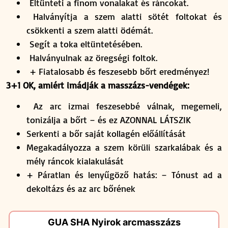
Eltünteti a finom vonalakat és ráncokat.
Halványítja a szem alatti sötét foltokat és
csökkenti a szem alatti ödémát.
Segít a toka eltüntetésében.
Halványulnak az öregségi foltok.
+ Fiatalosabb és feszesebb bőrt eredményez!
3+1 OK, amiért imádják a masszázs-vendégek:
Az arc izmai feszesebbé válnak, megemeli,
tonizálja a bőrt – és ez AZONNAL LÁTSZIK
Serkenti a bőr saját kollagén előállítását
Megakadályozza a szem körüli szarkalábak és a
mély ráncok kialakulását
+ Páratlan és lenyűgöző hatás: – Tónust ad a
dekoltázs és az arc bőrének
GUA SHA Nyirok arcmasszázs