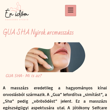
GUA SHA Nyirok arcmasszázs
GUA SHA- Mi is az?
A masszázs eredetileg a hagyományos kínai
orvoslásból származik. A „Gua” lefordítva „simítást”, a
„Sha” pedig „vörösödést” jelent. Ez a masszázs
egészségügyi aspektusára utal. A jótékony Selfcare