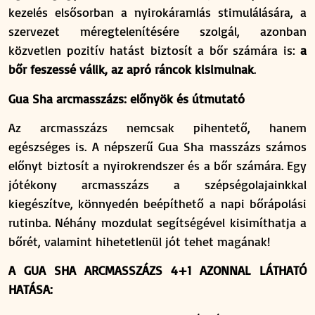
kezelés elsősorban a nyirokáramlás stimulálására, a
szervezet méregtelenítésére szolgál, azonban
közvetlen pozitív hatást biztosít a bőr számára is:
a
bőr feszessé válik, az apró ráncok kisimulnak
.
Gua Sha arcmasszázs:
előnyök és útmutató
Az arcmasszázs nemcsak pihentető, hanem
egészséges is. A népszerű Gua Sha masszázs számos
előnyt biztosít a nyirokrendszer és a bőr számára. Egy
jótékony arcmasszázs a szépségolajainkkal
kiegészítve, könnyedén beépíthető a napi bőrápolási
rutinba. Néhány mozdulat segítségével kisimíthatja a
bőrét, valamint hihetetlenül jót tehet magának!
A GUA SHA ARCMASSZÁZS 4+1 AZONNAL LÁTHATÓ
HATÁSA: