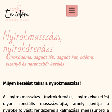
Nyirokmasszázs,
nyirokdrenázs
nyiroködéma, dagadt láb, dagadt kar, ödéma,
vizenyő és narancsbőr kezelés
Milyen kezelést takar a nyirokmasszázs?
A nyirokmasszázs (nyirokdrenázs, nyirokelvezetés)
olyan speciális masszázsfajta, amely javítja a
nyirokelfolyást; rendszeres alkalmazása megszünteti a