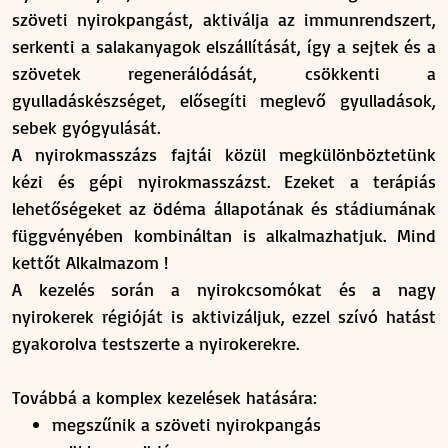
szöveti nyirokpangást, aktiválja az immunrendszert,
serkenti a salakanyagok elszállítását, így a sejtek és a
szövetek regenerálódását, csökkenti a
gyulladáskészséget, elősegíti meglevő gyulladások,
sebek gyógyulását.
A nyirokmasszázs fajtái közül megkülönböztetünk
kézi és gépi nyirokmasszázst. Ezeket a terápiás
lehetőségeket az ödéma állapotának és stádiumának
függvényében kombináltan is alkalmazhatjuk. Mind
kettőt Alkalmazom !
A kezelés során a nyirokcsomókat és a nagy
nyirokerek régióját is aktivizáljuk, ezzel szívó hatást
gyakorolva testszerte a nyirokerekre.
Továbbá a komplex kezelések hatására:
megszűnik a szöveti nyirokpangás