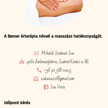
A Bemer érterápia növeli a masszázs hatékonyságát.
Mihalik Istvánné Icus
4060 Balmazújváros, Szántó Kovács u. 86.
+36 70 388 0025
icuka0210@gmail.com
Icus Veres
Időpont kérés